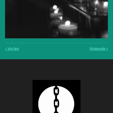
«
Vorige
Volgende
»